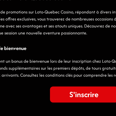
de promotions sur Loto-Quebec Casino, répondant à divers int
s offres exclusives, vous trouverez de nombreuses occasions d
ne avec ses avantages et ses atouts uniques. Découvrez de nou
ue session une nouvelle aventure passionnante.
de bienvenue
nt un bonus de bienvenue lors de leur inscription chez Loto-
onds supplémentaires sur les premiers dépôts, de tours gratuit
arrivants. Consultez les conditions clés pour comprendre les règl
S'inscrire