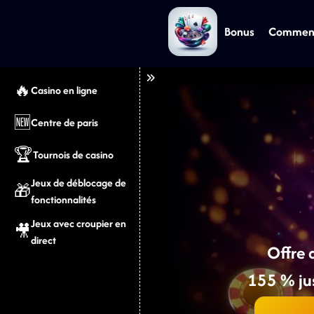
Bonus
Comment 
🔥
Casino en ligne
🆕
Centre de paris
🏆
Tournois de casino
Jeux de déblocage de
🎁
fonctionnalités
Jeux avec croupier en
🎥
direct
Offre 
155 % ju