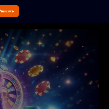
'inscrire