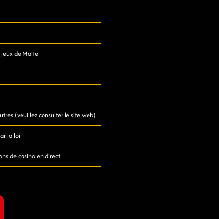
 jeux de Malte
res (veuillez consulter le site web)
ar la loi
ons de casino en direct