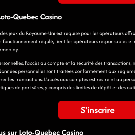
e Loto-Quebec Casino
des jeux du Royaume-Uni est requise pour les opérateurs offran
n fonctionnement régulé, tient les opérateurs responsables et 
gameplay.
rsonnelles, l'accès au compte et la sécurité des transactions
s données personnelles sont traitées conformément aux réglemen
gérer les transactions. L'accès aux comptes est restreint au p
iques de pari sûres, y compris des limites de dépôt et des outi
S'inscrire
nus sur Loto-Quebec Casino