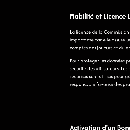
Fiabilité et Licenc
La licence de la Commission 
importante car elle assure u
comptes des joueurs et du 
Pour protéger les données pe
sécurité des utilisateurs. Le
sécurisés sont utilisés pour 
responsable favorise des prat
Activation d'un Bo