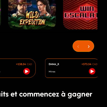
‹
›
+138.54
EMMA_X
+373.54
CAD
CAD
a
Mines
uits et commencez à gagner