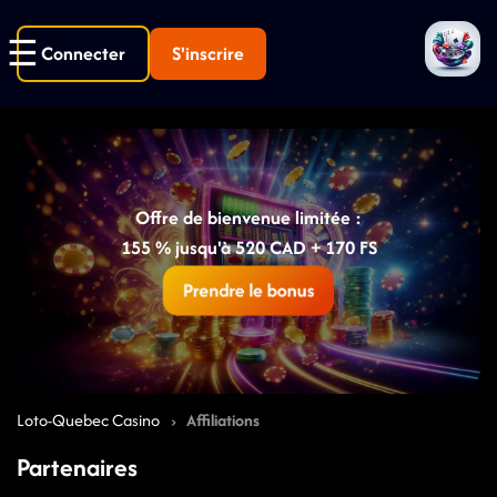
Connecter
S'inscrire
Offre de bienvenue limitée :
155 % jusqu'à 520 CAD + 170 FS
Prendre le bonus
›
Loto-Quebec Casino
Affiliations
Partenaires